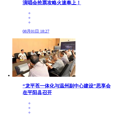
演唱会抢票攻略火速奉上！
08月01日 18:27
“龙平苍一体化与温州副中心建设”思享会
在平阳县召开