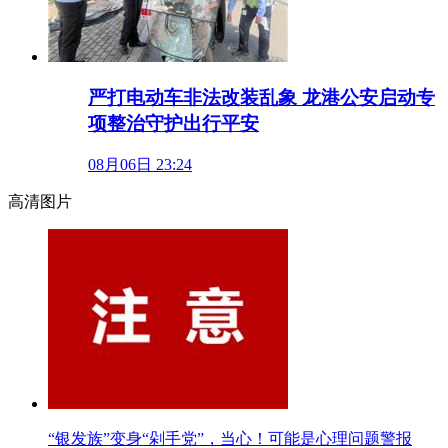
严打电动车非法改装乱象 龙港公安启动专
项整治守护出行平安
08月06日 23:24
高清图片
“银发族”变身“剁手党”，当心！可能是心理问题警报