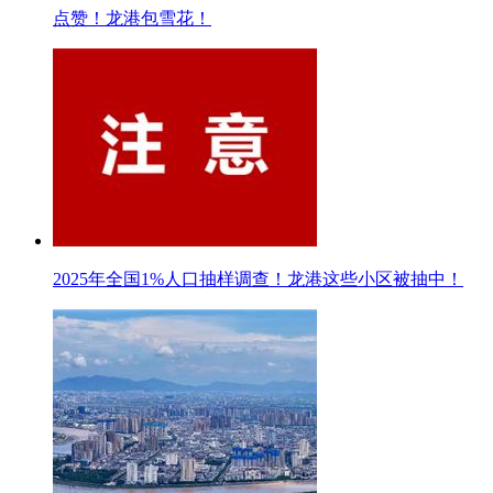
点赞！龙港包雪花！
2025年全国1%人口抽样调查！龙港这些小区被抽中！