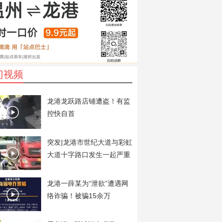
门视频
龙港龙跃路店铺遭盗！有监
控快自首
突发|龙港市世纪大道与彩虹
大道十字路口发生一起严重
交通事故
龙港一薛某为“泄欲”遭遇网
络诈骗！被骗15余万