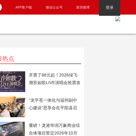
登录
APP客户端
微信公众号
新浪微博
日热点
开票了88元起！2026绿飞·
潮音如歌LIVE演唱会抢票攻
略火速奉上！
“龙平苍一体化与温州副中
心建设”思享会在平阳县召
开
重磅！龙港华润万象商业综
合体项目暂定2026年10月