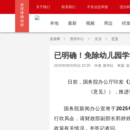
关于我们
联系我们
不良信息举报
违法和
本地
最新
视频
周边
经
龙港网
>
资讯中心
>
生活
>
正文
已明确！免除幼儿园学
2025年08月05日 23:35
作者: 新华社
来源: 
日前，国务院办公厅印发
《
《意见》），推进
国务院新闻办公室将于
202
行吹风会，请财政部副部长郭婷
政策有关情况，并答记者问。