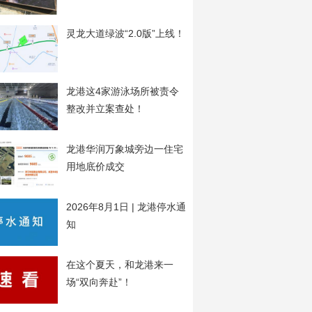
20日开工
灵龙大道绿波“2.0版”上线！
龙港这4家游泳场所被责令
整改并立案查处！
龙港华润万象城旁边一住宅
用地底价成交
2026年8月1日 | 龙港停水通
知
在这个夏天，和龙港来一
场“双向奔赴”！