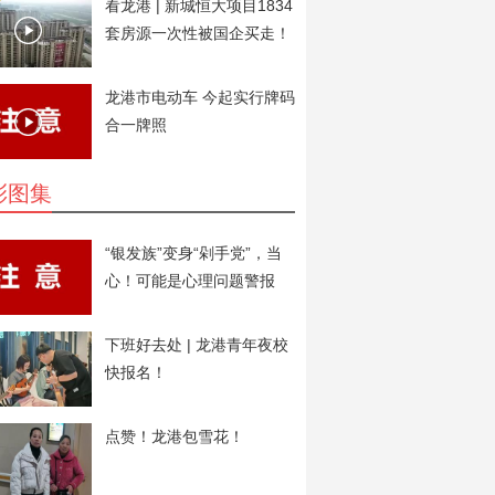
看龙港 | 新城恒大项目1834
套房源一次性被国企买走！
用于安置房。
龙港市电动车 今起实行牌码
合一牌照
彩图集
“银发族”变身“剁手党”，当
心！可能是心理问题警报
下班好去处 | 龙港青年夜校
快报名！
点赞！龙港包雪花！