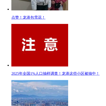
点赞！龙港包雪花！
2025年全国1%人口抽样调查！龙港这些小区被抽中！