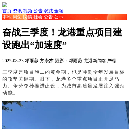
首页
资讯
视频
公告
双减
金融
本地
周边
民情
社会
公告
公示
奋战三季度！龙港重点项目建
设跑出“加速度”
2025-08-23
邓雨薇 方崇杰 摄影：邓雨薇
龙港新闻客户端
三季度是项目施工的黄金期，
也
是冲刺全年发展目标
的攻坚关键期。眼下，龙港多个重点项目正开足马
力、争分夺秒推进建设，为城市高质量发展注入强劲
动能。