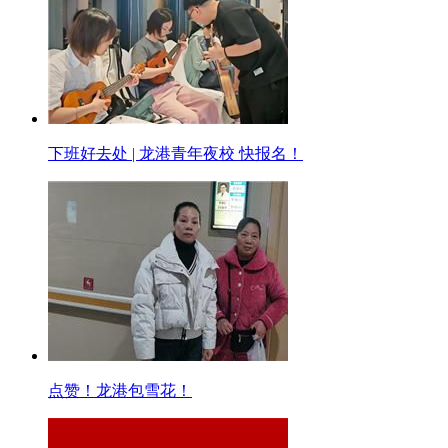
下班好去处 | 龙港青年夜校 快报名！
点赞！龙港包雪花！