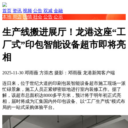
首页
资讯
视频
公告
双减
金融
本地
周边
民情
社会
公告
公示
生产线搬进展厅！龙港这座“工
厂式”印包智能设备超市即将亮
相
2025-11-30
邓雨薇 方崇杰 摄影：邓雨薇
龙港新闻客户端
连日来，位于世纪大道的印刷包装智能设备超市施工现场一派
忙碌景象，施工人员正紧锣密鼓地进行室内装修工作。据了
解，该超市总面积达8000多平方米，预计将于明年初正式亮
相，届时将成为汇集国内外印包设备、以“工厂生产线”模式布
局的一站式采购体验平台。