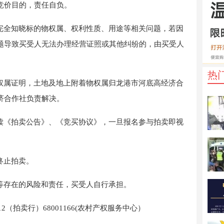
竞价
目的，责任自负。
完全知晓标的物权属、权利性质、用途等相关问题，若因
题导致
买受人
无法办理经营证照或其
他
纠纷的，由
买受人
热
的权属证明，土地及地上附着物权属归龙港市河底高经济合
济合作社负责解决。
读《
拍卖
公告》、《
竞买协议
》，一旦报名参与
拍卖
即视
终止拍卖。
等
存在的风险和责任，买受人自行承担。
12
（拍卖行）
68001166
(农村产权
服务中心
）