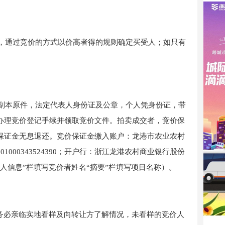
，通过竞价的方式以价高者得的规则确定
买受
人；如只有
。
副本原件，法定代表人身份证及公章，个人凭身份证，带
办理
竞价
登记手续并领取
竞价
文件
。拍卖成交者，
竞价
保
保证金无息退还。
竞价
保证金缴入账户：
龙港市农业农村
201000343524390；开户行：浙江龙港农村商业银行股份
款人信息”栏填写
竞价
者姓名
“摘要”栏填写项目名称）。
务必亲临实地看样及向
转让方
了解情况，未看样的
竞价
人