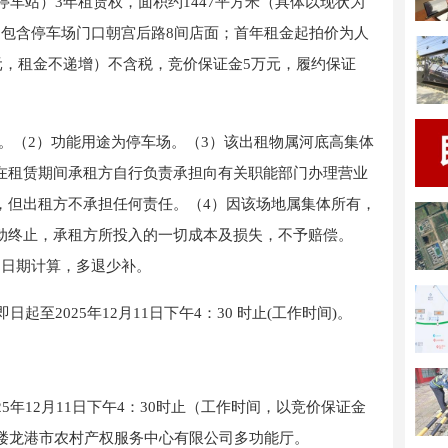
停车站）
3年租赁权，面积约1447平方米（具体以现状为
不包含停车场门口朝宫后路8间店面；首年租金起拍价为人
万元，租金不递增）不含税，竞价保证金5万元，履约保证
用。（2）功能用途为停车场。（3）该出租物属河底高集体
在租赁期间承租方自行负责承担向有关职能部门办理营业
，但出租方不承担任何责任。（4）因该场地属集体所有，
动终止，承租方所投入的一切成本及损失，不予赔偿。
用日期计算，多退少补。
即日起至
202
5
年
12
月
11
日下午
4：30 时止(工作时间)。
25
年
12
月
11
日下午
4：30时止（工作时间
，
以
竞价
保证金
楼
龙港市
农村产权服务中心有限公司
多功能厅
。