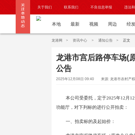
关于我们
联系我们
不良信息举报
违法和
本地
最新
视频
周边
经
龙港网
>
资讯中心
>
通知公告
>
正文
龙港市宫后路停车场(
公告
2025年12月08日 09:40
来源: 龙港市农村产
本公司受委托，定于
202
5
年
12
月
12
功能
厅，对下列标的进行公开拍卖：
一、拍卖标的及起始价：