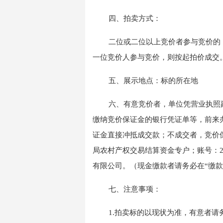
四、
拍卖方式：
二位或二位以上竞价者参与竞价的
一位竞价人参与竞价，则按起拍价成交
五
、展示地点：标的所在地
六
、有意
竞价
者，
单位凭营业执照
缴纳
竞价
保证金的银行凭证单等，前来
证金直接冲抵成交款；不成交者，
竞价
局农村产权交易结算资金专户；账号：
有限公司
。（现金缴款者请务必在
“缴
七
、注意事项：
1
.
拍卖标的以现状为准，有意者请