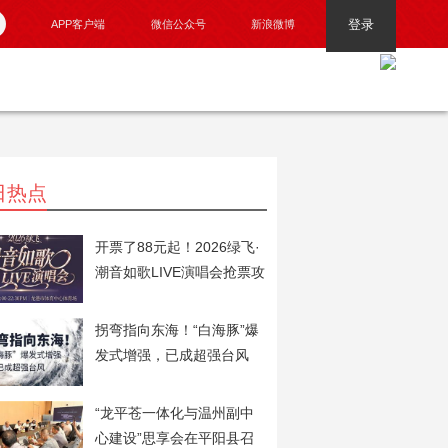
登录
APP客户端
微信公众号
新浪微博
日热点
开票了88元起！2026绿飞·
潮音如歌LIVE演唱会抢票攻
略火速奉上！
拐弯指向东海！“白海豚”爆
发式增强，已成超强台风
“龙平苍一体化与温州副中
心建设”思享会在平阳县召