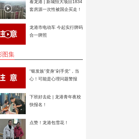
看龙港 | 新城恒大项目1834
套房源一次性被国企买走！
用于安置房。
龙港市电动车 今起实行牌码
合一牌照
彩图集
“银发族”变身“剁手党”，当
心！可能是心理问题警报
下班好去处 | 龙港青年夜校
快报名！
点赞！龙港包雪花！