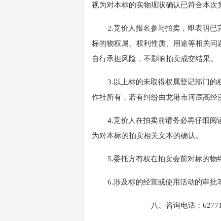
视为对本标的实物现状确认已符合本次
2
.
竞价
人报名参与
拍卖
，即表明已
标的物权属、权利性质、用途等相关问
自行承担风险，不影响
拍卖
成交结果。
3.以上标的未取得权属登记部门
作社所有，若有纠纷由龙港市河底高经
4.
竞价
人在
拍卖
前请务必再仔细阅
为对本标的
拍卖
相关文本的确认。
5.
委托方有权在拍卖会前对标的物
6.
涉及
标的经营
或使用
活动的审批
八
、咨询电话：
6277