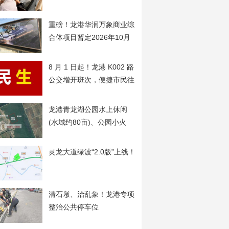
开
重磅！龙港华润万象商业综
合体项目暂定2026年10月
20日开工
8 月 1 日起！龙港 K002 路
公交增开班次，便捷市民往
返动车站、护航夜归旅客
龙港青龙湖公园水上休闲
(水域约80亩)、公园小火
车、自行车骑行项目经营权
首年7万起拍
灵龙大道绿波“2.0版”上线！
清石墩、治乱象！龙港专项
整治公共停车位