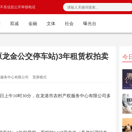
不良信息公开举报电话
发
双减
金融
文体
社会
曝光台
原龙金公交停车站)3年租赁权拍卖
今
权服务中心有限公司
宽屏模式
日
上
午
10
时
30分
，在
龙
港市
农村产权服务中心有限公司
多