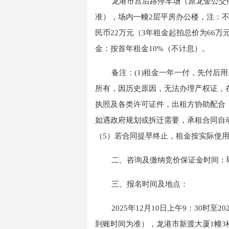
龙港市宫后路停车场（原龙金公交
准），场内一幢2层平房办公楼，注：
民币22万元（3年租金起拍总价为66
金：按首年租金10%（不计息）。
备注：
(1)租金一年一付，先付后
所有，因历史原因，无法办理产权证，
执照及各类许可证件，出租方协助配合
如遇政府规划或拆迁需要，承租合同自
（5）若合同提早终止，租金按实际使
二
、咨询及缴纳
竞价
保证金时间：
三
、报名时间及地点：
202
5
年
12
月
10
日
上午
9
：
30
时
至
20
到账时间为准）
，
龙
港市
新渡大厦
1幢3