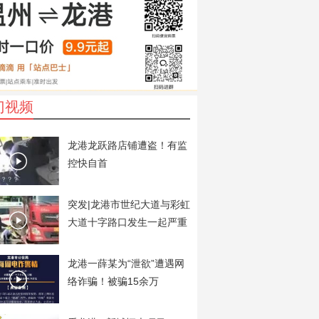
门视频
龙港龙跃路店铺遭盗！有监
控快自首
突发|龙港市世纪大道与彩虹
大道十字路口发生一起严重
交通事故
龙港一薛某为“泄欲”遭遇网
络诈骗！被骗15余万