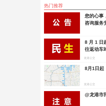
热门推荐
您的心事
咨询服务
8 月 1
往返动车
龙港公交
8月1日
龙港公交
@龙港市