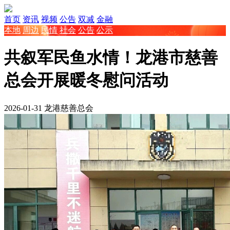
首页
资讯
视频
公告
双减
金融
本地
周边
民情
社会
公告
公示
共叙军民鱼水情！龙港市慈善
总会开展暖冬慰问活动
2026-01-31
龙港慈善总会