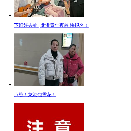
下班好去处 | 龙港青年夜校 快报名！
点赞！龙港包雪花！