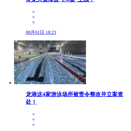
08月01日 18:23
龙港这4家游泳场所被责令整改并立案查
处！