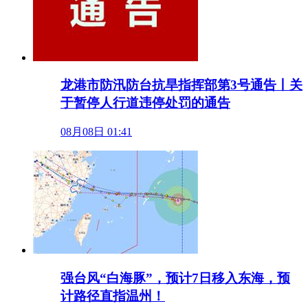
龙港市防汛防台抗旱指挥部第3号通告丨关
于暂停人行道违停处罚的通告
08月08日 01:41
强台风“白海豚”，预计7日移入东海，预
计路径直指温州！