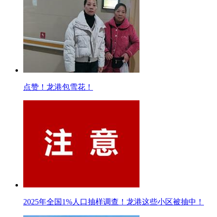
点赞！龙港包雪花！
2025年全国1%人口抽样调查！龙港这些小区被抽中！