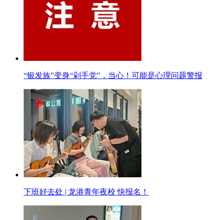
“银发族”变身“剁手党”，当心！可能是心理问题警报
下班好去处 | 龙港青年夜校 快报名！