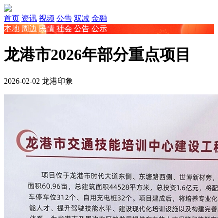
首页
资讯
视频
公告
双减
金融
本地
周边
民情
社会
公告
公示
龙港市2026年部分重点项目
2026-02-02
龙港印象