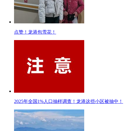
点赞！龙港包雪花！
2025年全国1%人口抽样调查！龙港这些小区被抽中！