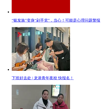
“银发族”变身“剁手党”，当心！可能是心理问题警报
下班好去处 | 龙港青年夜校 快报名！