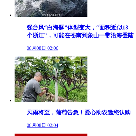
强台风“白海豚”体型变大，“面积近似13
个浙江”，可能在苍南到象山一带沿海登陆
08月08日 02:06
风雨将至，葡萄告急！爱心助农邀您认购
08月08日 02:04