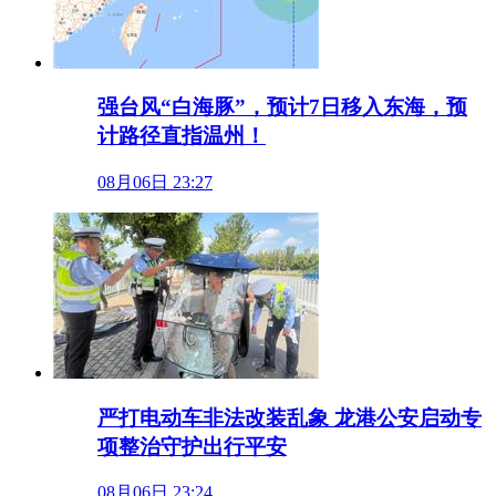
强台风“白海豚”，预计7日移入东海，预
计路径直指温州！
08月06日 23:27
严打电动车非法改装乱象 龙港公安启动专
项整治守护出行平安
08月06日 23:24