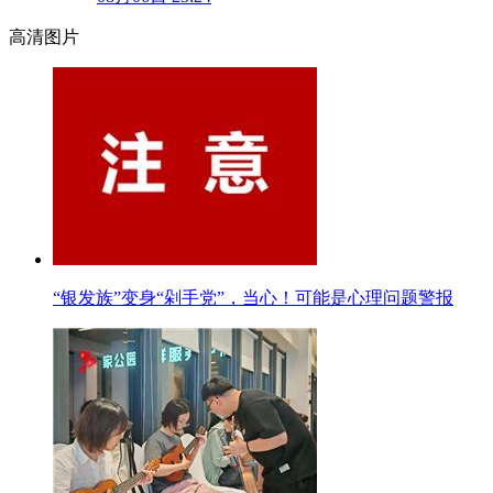
高清图片
“银发族”变身“剁手党”，当心！可能是心理问题警报