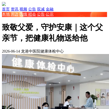
首页
资讯
视频
公告
双减
金融
本地
周边
民情
社会
公告
公示
致敬父爱，守护安康｜这个父
亲节，把健康礼物送给他
2026-06-14
龙港中医院健康体检中心