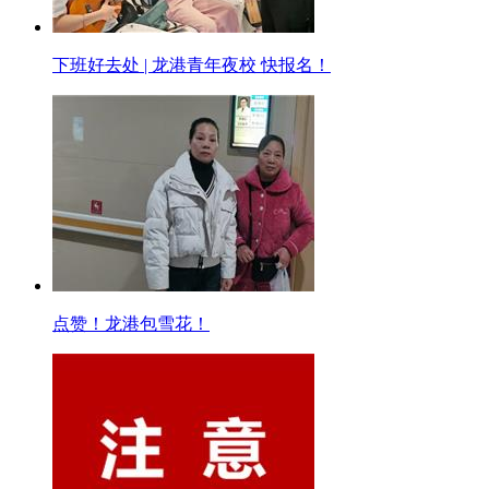
下班好去处 | 龙港青年夜校 快报名！
点赞！龙港包雪花！