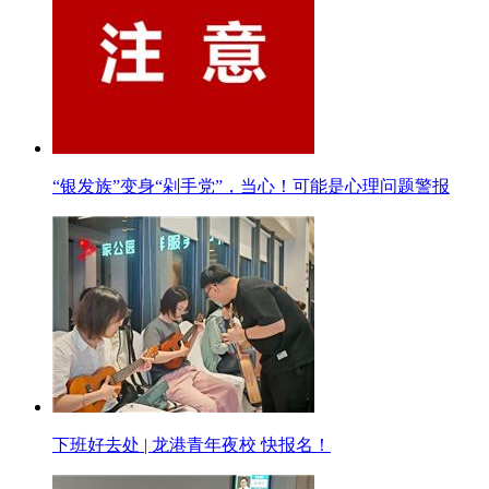
“银发族”变身“剁手党”，当心！可能是心理问题警报
下班好去处 | 龙港青年夜校 快报名！