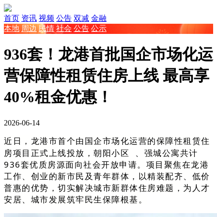
首页
资讯
视频
公告
双减
金融
本地
周边
民情
社会
公告
公示
936套！龙港首批国企市场化运
营保障性租赁住房上线 最高享
40%租金优惠！
2026-06-14
近日，龙港市首个由国企市场化运营的保障性租赁住
房项目正式上线投放，
朝阳小区
、强城公寓共计
936套优质房源面向社会开放申请。项目聚焦在龙港
工作、创业的新市民及青年群体，以精装配齐、低价
普惠的优势，切实解决城市新群体住房难题，为人才
安居、城市发展筑牢民生保障根基。