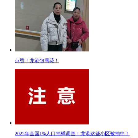
点赞！龙港包雪花！
2025年全国1%人口抽样调查！龙港这些小区被抽中！