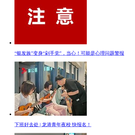
“银发族”变身“剁手党”，当心！可能是心理问题警报
下班好去处 | 龙港青年夜校 快报名！