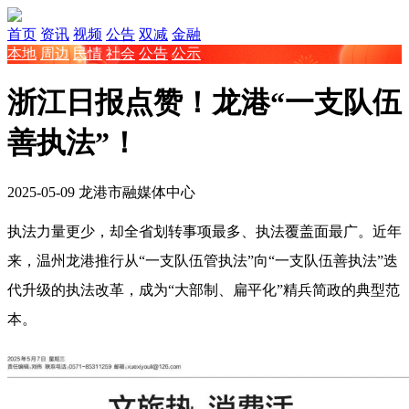
首页
资讯
视频
公告
双减
金融
本地
周边
民情
社会
公告
公示
浙江日报点赞！龙港“一支队伍
善执法”！
2025-05-09
龙港市融媒体中心
执法力量更少，却全省划转事项最多、执法覆盖面最广。近年
来，温州龙港推行从“一支队伍管执法”向“一支队伍善执法”迭
代升级的执法改革，成为“大部制、扁平化”精兵简政的典型范
本。