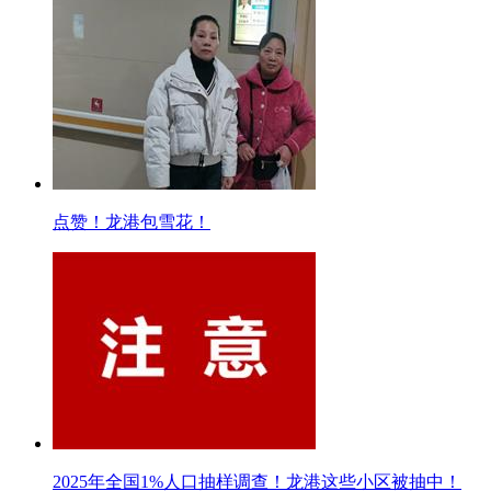
点赞！龙港包雪花！
2025年全国1%人口抽样调查！龙港这些小区被抽中！