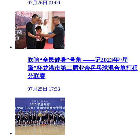
07月26日 01:00
吹响“全民健身”号角 ——记2023年“星
隆”杯龙港市第二届业余乒乓球混合单打积
分联赛
07月25日 17:33