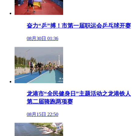
奋力“乒”搏！市第一届职运会乒乓球开赛
08月30日 01:36
龙港市“全民健身日”主题活动之龙港铁人
第二届骑跑两项赛
08月15日 22:50