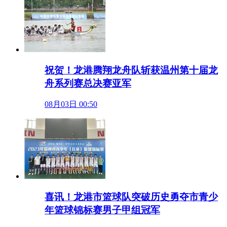
祝贺！龙港腾翔龙舟队斩获温州第十届龙
舟系列赛总决赛亚军
08月03日 00:50
喜讯！龙港市篮球队突破历史勇夺市青少
年篮球锦标赛男子甲组冠军