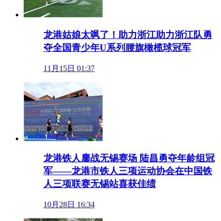
龙港姑娘太飒了！助力浙江助力浙江队勇
夺全国青少年U系列腰旗橄榄球冠军
11月15日 01:37
龙港铁人鏖战无锡赛场 陆昌勇夺年龄组冠
军——龙港市铁人三项运动协会在中国铁
人三项联赛无锡站喜获佳绩
10月28日 16:34