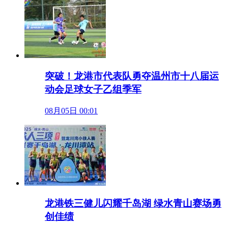
突破！龙港市代表队勇夺温州市十八届运
动会足球女子乙组季军
08月05日 00:01
龙港铁三健儿闪耀千岛湖 绿水青山赛场勇
创佳绩