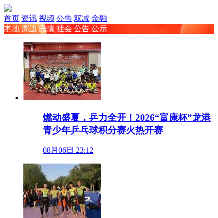
首页
资讯
视频
公告
双减
金融
本地
周边
民情
社会
公告
公示
燃动盛夏，乒力全开！2026“富康杯”龙港
青少年乒乓球积分赛火热开赛
08月06日 23:12