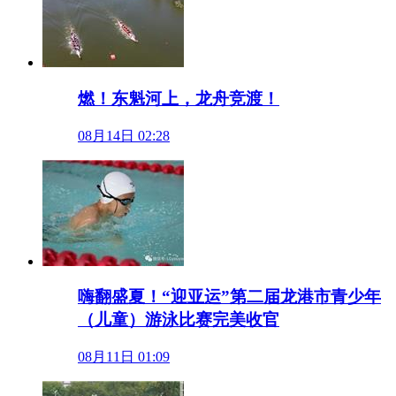
燃！东魁河上，龙舟竞渡！
08月14日 02:28
嗨翻盛夏！“迎亚运”第二届龙港市青少年
（儿童）游泳比赛完美收官
08月11日 01:09