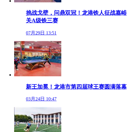
挑战戈壁，问鼎双冠！龙港铁人征战嘉峪
关A级铁三赛
07月29日 13:51
新王加冕！龙港市第四届球王赛圆满落幕
03月24日 10:47