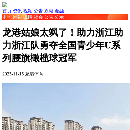
首页
资讯
视频
公告
双减
金融
本地
周边
民情
社会
公告
公示
龙港姑娘太飒了！助力浙江助
力浙江队勇夺全国青少年U系
列腰旗橄榄球冠军
2025-11-15
龙港体育