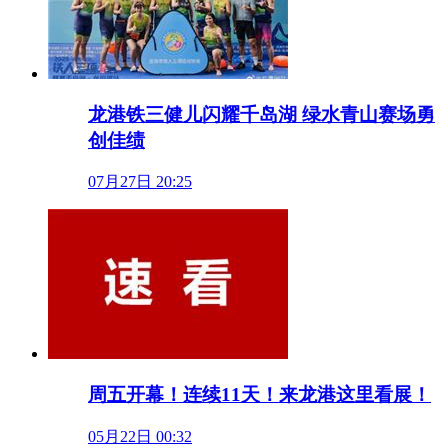
龙港铁三健儿闪耀千岛湖 绿水青山赛场勇
创佳绩
07月27日 20:25
周五开幕！连续11天！来龙港这里看展！
05月22日 00:32