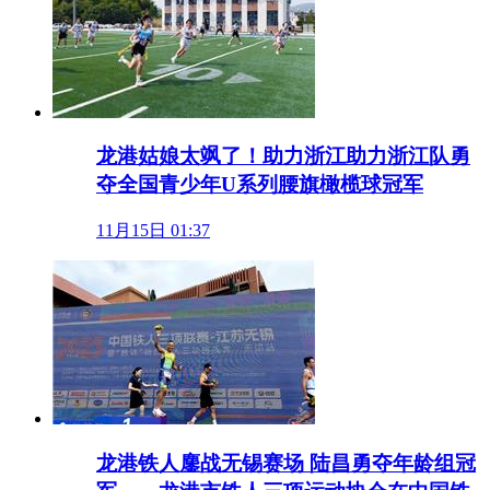
龙港姑娘太飒了！助力浙江助力浙江队勇
夺全国青少年U系列腰旗橄榄球冠军
11月15日 01:37
龙港铁人鏖战无锡赛场 陆昌勇夺年龄组冠