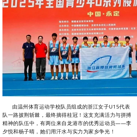
由温州体育运动学校队员组成的
浙江女子U15代表
队
一路披荆斩棘，最终摘得桂冠！这支充满活力与拼搏
精神的队伍中，有两位来自
龙港市
的优秀运动员——
李
夕悦和
杨子晴
，她们用汗水与实力为家乡争光！