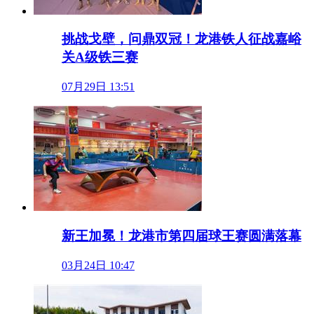
挑战戈壁，问鼎双冠！龙港铁人征战嘉峪
关A级铁三赛
07月29日 13:51
新王加冕！龙港市第四届球王赛圆满落幕
03月24日 10:47