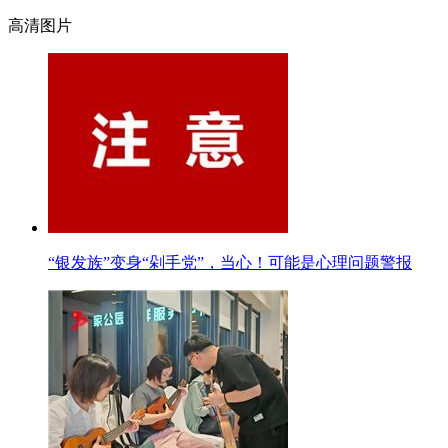
高清图片
“银发族”变身“剁手党”，当心！可能是心理问题警报