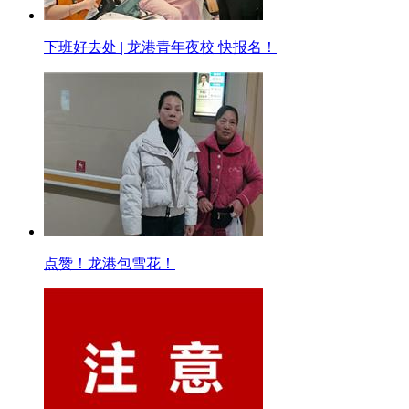
下班好去处 | 龙港青年夜校 快报名！
点赞！龙港包雪花！