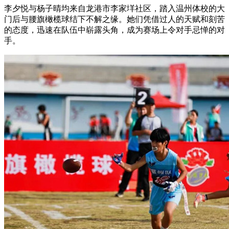
李夕悦与
杨子晴均来自龙港市李家垟社区，踏入温州体校的大
门后与
腰旗橄榄球
结下不解之缘。她们凭借过人的天赋和刻苦
的态度，迅速在队伍中崭露头角，成为赛场上令对手忌惮的对
手。