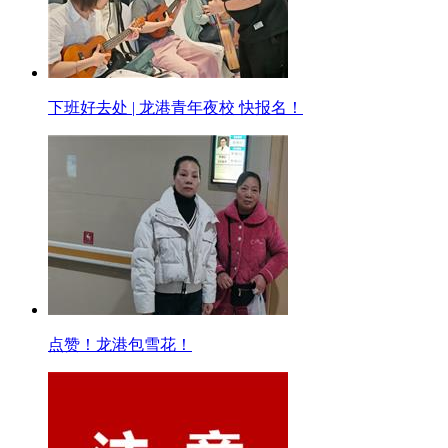
下班好去处 | 龙港青年夜校 快报名！
点赞！龙港包雪花！