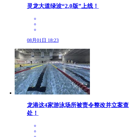
灵龙大道绿波“2.0版”上线！
08月01日 18:23
龙港这4家游泳场所被责令整改并立案查
处！