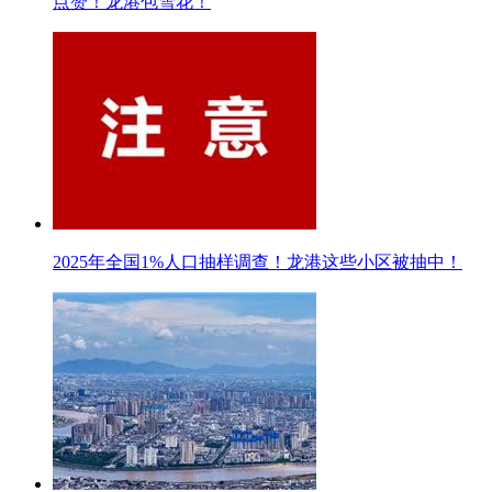
点赞！龙港包雪花！
2025年全国1%人口抽样调查！龙港这些小区被抽中！