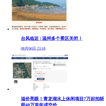
台风临近 | 温州多个景区关闭！
08月06日 23:18
溢价亮眼！青龙湖水上休闲项目7万起拍斩
获40万首年成交价