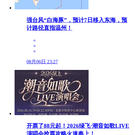
强台风“白海豚”，预计7日移入东海，预
计路径直指温州！
08月06日 23:27
开票了88元起！2026绿飞·潮音如歌LIVE
演唱会抢票攻略火速奉上！