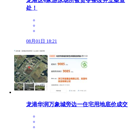
龙港这4家游泳场所被责令整改并立案查
处！
08月01日 18:21
龙港华润万象城旁边一住宅用地底价成交