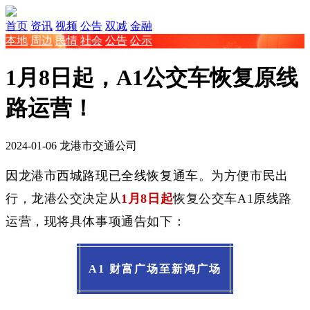
首页
资讯
视频
公告
双减
金融
本地
周边
民情
社会
公告
公示
1月8日起，A1公交车恢复原线
路运营！
2024-01-06
龙港市交通公司
因龙港市西城路现已全线恢复通车。
为方便市民出
行，龙港公交决定从
1月8日起
恢复公交车A1原线路
运营，现将具体事项通告如下：
A1 财富广场至新鸿广场