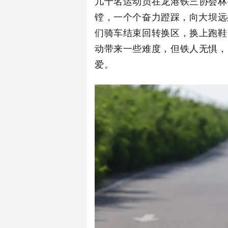
几十名运动员在龙港铁三协会林
镗，
一个个奋力蹬踩，
向大坝远
们骑车结束回转换区，换上跑鞋
动带来一些难度，但铁人无惧，
爱。