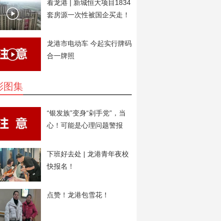
看龙港 | 新城恒大项目1834
套房源一次性被国企买走！
用于安置房。
龙港市电动车 今起实行牌码
合一牌照
彩图集
“银发族”变身“剁手党”，当
心！可能是心理问题警报
下班好去处 | 龙港青年夜校
快报名！
点赞！龙港包雪花！