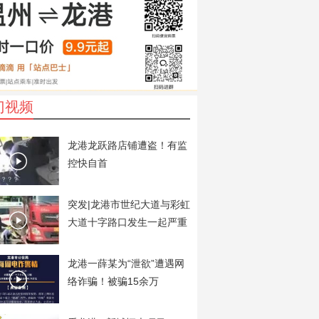
门视频
龙港龙跃路店铺遭盗！有监
控快自首
突发|龙港市世纪大道与彩虹
大道十字路口发生一起严重
交通事故
龙港一薛某为“泄欲”遭遇网
络诈骗！被骗15余万