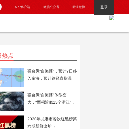
登录
APP客户端
微信公众号
新浪微博
日热点
强台风“白海豚”，预计7日移
入东海，预计路径直指温
州！
强台风“白海豚”体型变
大，“面积近似13个浙江”，
可能在苍南到象山一带沿海
登陆
2026年龙港市餐饮红黑榜第
六期新鲜出炉→