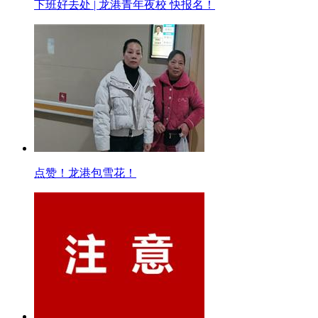
下班好去处 | 龙港青年夜校 快报名！
点赞！龙港包雪花！