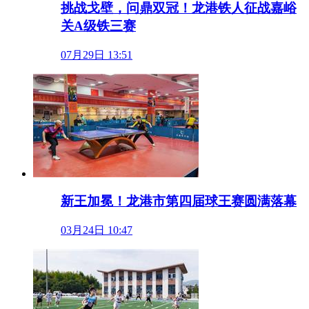
挑战戈壁，问鼎双冠！龙港铁人征战嘉峪
关A级铁三赛
07月29日 13:51
新王加冕！龙港市第四届球王赛圆满落幕
03月24日 10:47