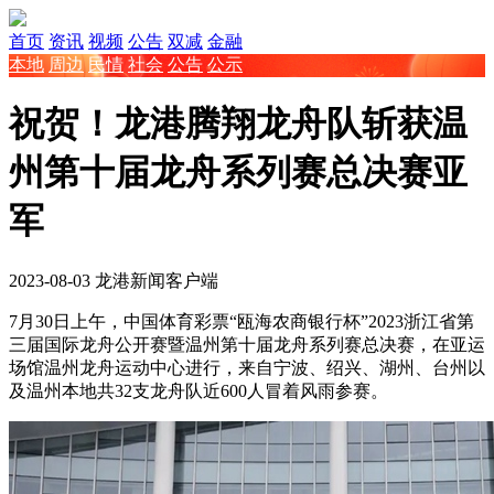
首页
资讯
视频
公告
双减
金融
本地
周边
民情
社会
公告
公示
祝贺！龙港腾翔龙舟队斩获温
州第十届龙舟系列赛总决赛亚
军
2023-08-03
龙港新闻客户端
7月30日上午，中国体育彩票“瓯海农商银行杯”2023浙江省第
三届国际龙舟公开赛暨温州第十届龙舟系列赛总决赛，在亚运
场馆温州龙舟运动中心进行，来自宁波、绍兴、湖州、台州以
及温州本地共32支龙舟队近600人冒着风雨参赛。