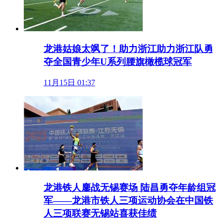
龙港姑娘太飒了！助力浙江助力浙江队勇
夺全国青少年U系列腰旗橄榄球冠军
11月15日 01:37
龙港铁人鏖战无锡赛场 陆昌勇夺年龄组冠
军——龙港市铁人三项运动协会在中国铁
人三项联赛无锡站喜获佳绩