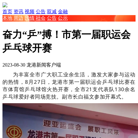
首页
资讯
视频
公告
双减
金融
本地
周边
民情
社会
公告
公示
奋力“乒”搏！市第一届职运会
乒乓球开赛
2023-08-30
龙港新闻客户端
为丰富全市广大职工业余生活，激发大家参与运动
的热情，8月27日，龙港市第一届职运会乒乓球比赛在
市体育馆乒乓球馆火热开赛，全市21支代表队130余名
乒乓球爱好者同场竞技。副市长白福文参加开幕式。