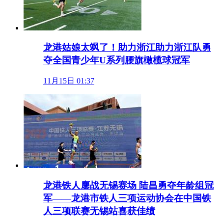
龙港姑娘太飒了！助力浙江助力浙江队勇
夺全国青少年U系列腰旗橄榄球冠军
11月15日 01:37
龙港铁人鏖战无锡赛场 陆昌勇夺年龄组冠
军——龙港市铁人三项运动协会在中国铁
人三项联赛无锡站喜获佳绩