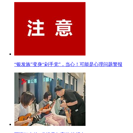
“银发族”变身“剁手党”，当心！可能是心理问题警报