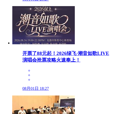
开票了88元起！2026绿飞·潮音如歌LIVE
演唱会抢票攻略火速奉上！
08月01日 18:27