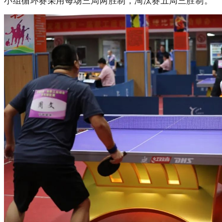
小组循环赛采用每场三局两胜制，淘汰赛五局三胜制。