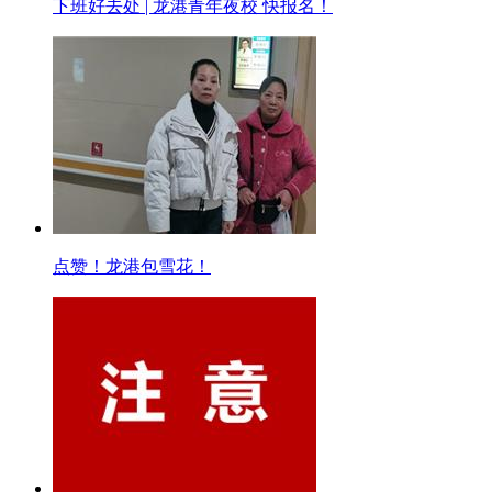
下班好去处 | 龙港青年夜校 快报名！
点赞！龙港包雪花！