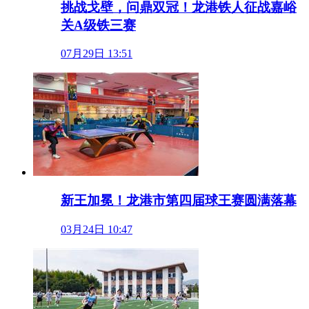
挑战戈壁，问鼎双冠！龙港铁人征战嘉峪
关A级铁三赛
07月29日 13:51
新王加冕！龙港市第四届球王赛圆满落幕
03月24日 10:47