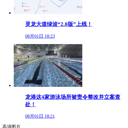
灵龙大道绿波“2.0版”上线！
08月01日 18:23
龙港这4家游泳场所被责令整改并立案查
处！
08月01日 18:21
高清图片