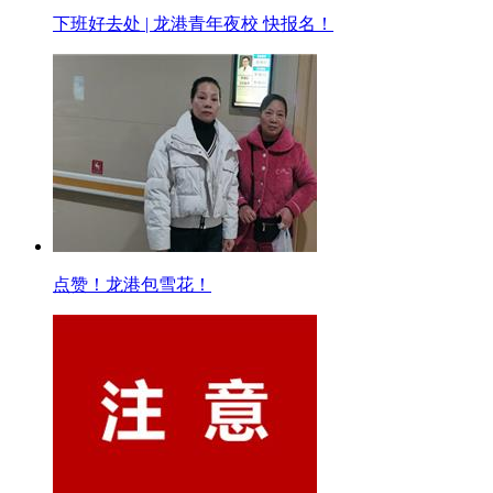
下班好去处 | 龙港青年夜校 快报名！
点赞！龙港包雪花！