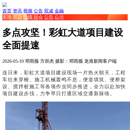
首页
资讯
视频
公告
双减
金融
本地
周边
民情
社会
公告
公示
多点攻坚！彩虹大道项目建设
全面提速
2026-05-10
邓雨薇 方崇杰 摄影：邓雨薇
龙港新闻客户端
连日来，彩虹大道项目建设现场一片热火朝天，工程
车往来穿梭、施工机械轰鸣不息，便道填筑、便桥架
设、搅拌桩施工等各项作业同步推进，全力以赴加快
项目建设步伐，力争早日打通区域交通新脉络。