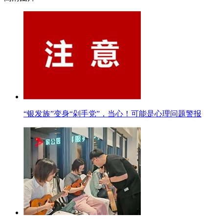
“银发族”变身“剁手党”，当心！可能是心理问题警报