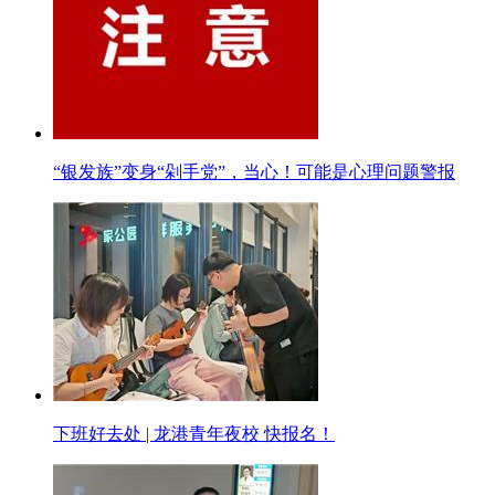
“银发族”变身“剁手党”，当心！可能是心理问题警报
下班好去处 | 龙港青年夜校 快报名！