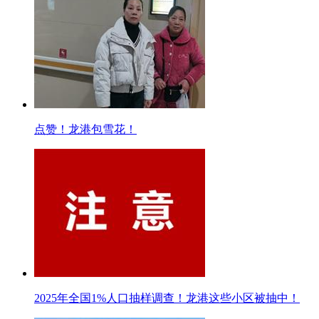
点赞！龙港包雪花！
2025年全国1%人口抽样调查！龙港这些小区被抽中！