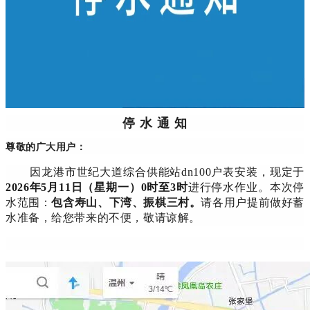
停 水 通 知
尊敬的广大用户：
因
龙港市世纪大道综合供能站dn100户表安装，现定于
2026年5月11日（星期一）0时至3时
进行停水作业
。
本次停
包含寿山、下湾、振棋三村
水范围：
。
请各用户提前做好蓄
水准备，给您带来的不便，敬请谅解。