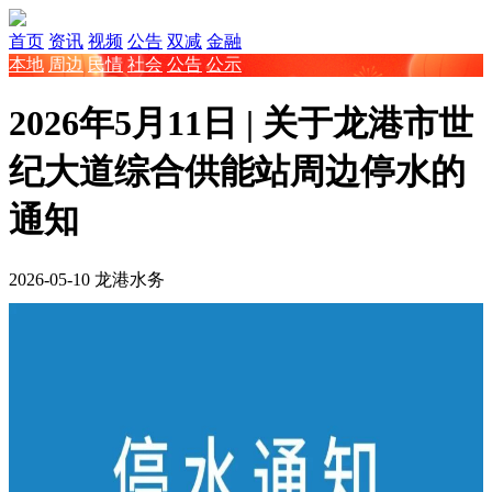
首页
资讯
视频
公告
双减
金融
本地
周边
民情
社会
公告
公示
2026年5月11日 | 关于龙港市世
纪大道综合供能站周边停水的
通知
2026-05-10
龙港水务