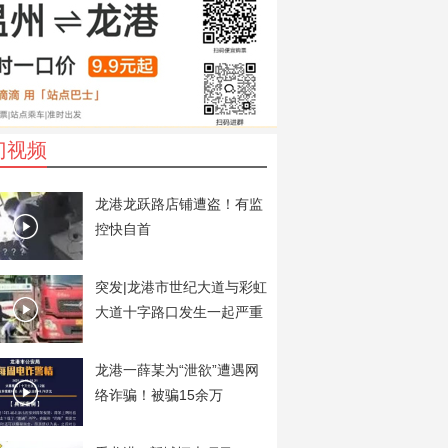
门视频
龙港龙跃路店铺遭盗！有监
控快自首
突发|龙港市世纪大道与彩虹
大道十字路口发生一起严重
交通事故
龙港一薛某为“泄欲”遭遇网
络诈骗！被骗15余万