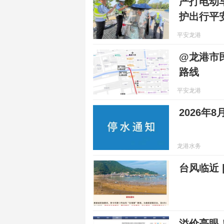
严打电动
护出行平
平安龙港
@龙港市
路线
平安龙港
2026年
龙港水务
台风临近 
溢价亮眼