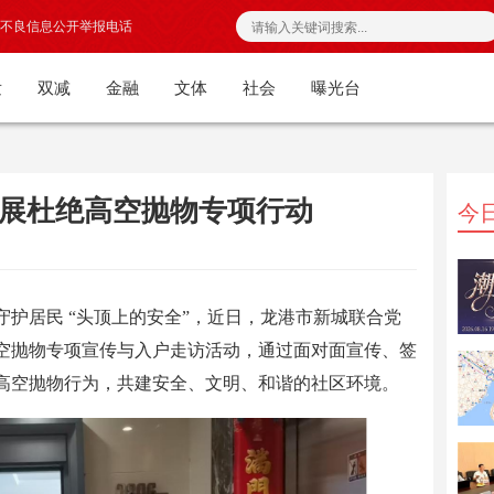
不良信息公开举报电话
发
双减
金融
文体
社会
曝光台
展杜绝高空抛物专项行动
今
护居民 “头顶上的安全”，近日，龙港市新城联合党
空抛物专项宣传与入户走访活动，通过面对面宣传、签
高空抛物行为，共建安全、文明、和谐的社区环境。