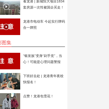
看龙港 | 新城恒大项目1834
套房源一次性被国企买走！
用于安置房。
龙港市电动车 今起实行牌码
合一牌照
彩图集
“银发族”变身“剁手党”，当
心！可能是心理问题警报
下班好去处 | 龙港青年夜校
快报名！
点赞！龙港包雪花！