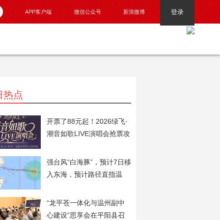
登录
APP客户端
微信公众号
新浪微博
日热点
开票了88元起！2026绿飞·
潮音如歌LIVE演唱会抢票攻
略火速奉上！
强台风“白海豚”，预计7日移
入东海，预计路径直指温
州！
“龙平苍一体化与温州副中
心建设”思享会在平阳县召