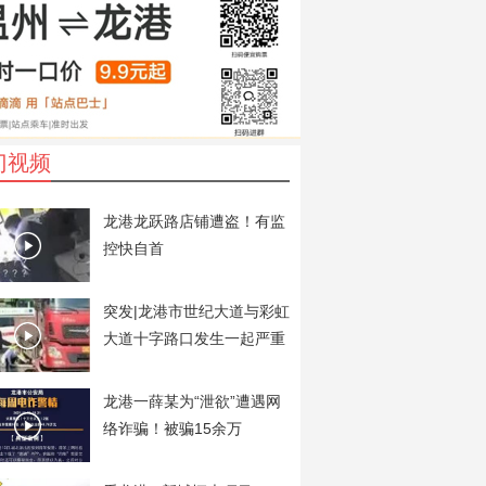
门视频
龙港龙跃路店铺遭盗！有监
控快自首
突发|龙港市世纪大道与彩虹
大道十字路口发生一起严重
交通事故
龙港一薛某为“泄欲”遭遇网
络诈骗！被骗15余万