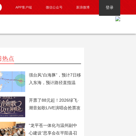
登录
APP客户端
微信公众号
新浪微博
日热点
强台风“白海豚”，预计7日移
入东海，预计路径直指温
州！
开票了88元起！2026绿飞·
潮音如歌LIVE演唱会抢票攻
略火速奉上！
“龙平苍一体化与温州副中
心建设”思享会在平阳县召