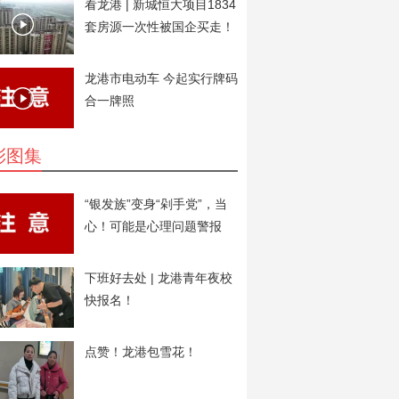
看龙港 | 新城恒大项目1834
套房源一次性被国企买走！
用于安置房。
龙港市电动车 今起实行牌码
合一牌照
彩图集
“银发族”变身“剁手党”，当
心！可能是心理问题警报
下班好去处 | 龙港青年夜校
快报名！
点赞！龙港包雪花！