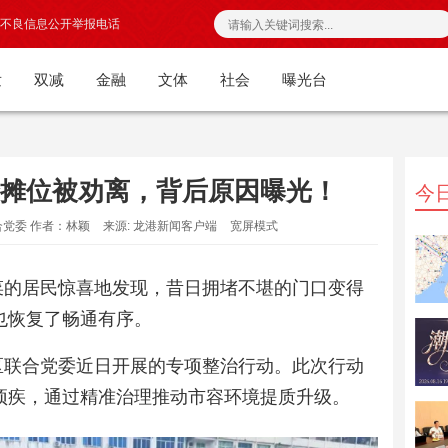
不良信息公开举报电话
发
双减
金融
文体
社会
曝光台
个摊位被劝离，背后原因曝光！
今
合党委 作者：林颖
来源: 龙港新闻客户端
宽屏模式
菜的居民惊喜地发现，昔日拥堵不堪的门口变得
也恢复了畅通有序。
区联合党委近日开展的专项整治行动。此次行动
顽疾，通过精准治理推动市容环境提质升级。