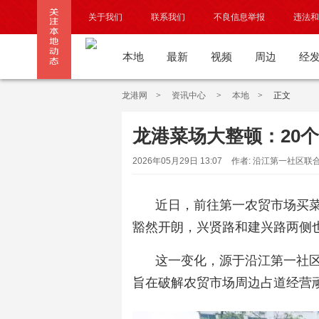
关于我们
联系我们
不良信息举报
违法和
本地
最新
视频
周边
经
龙港网
>
资讯中心
>
本地
>
正文
龙港菜场大整顿：20
2026年05月29日 13:07
作者: 沿江第一社区联
近日，前往第一农贸市场买
豁然开朗，兴贤路和建兴路两侧
这一变化，源于沿江第一社
旨在破解农贸市场周边占道经营