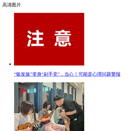
高清图片
“银发族”变身“剁手党”，当心！可能是心理问题警报