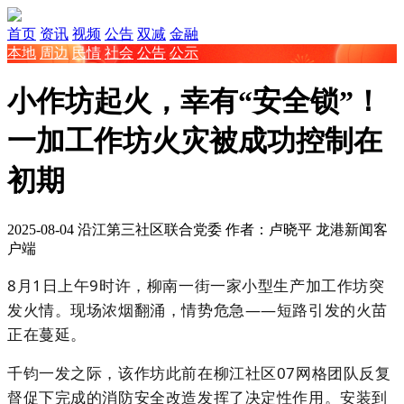
首页
资讯
视频
公告
双减
金融
本地
周边
民情
社会
公告
公示
小作坊起火，幸有“安全锁”！
一加工作坊火灾被成功控制在
初期
2025-08-04
沿江第三社区联合党委 作者：卢晓平
龙港新闻客
户端
8月1日上午9时许，柳南一街一家小型生产加工作坊突
发火情。现场浓烟翻涌，情势危急——短路引发的火苗
正在蔓延。
千钧一发之际，该作坊此前在柳江社区07网格团队反复
督促下完成的消防安全改造发挥了决定性作用。安装到