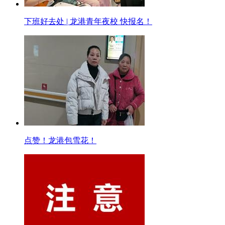
下班好去处 | 龙港青年夜校 快报名！
点赞！龙港包雪花！