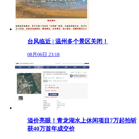
台风临近 | 温州多个景区关闭！
08月06日 23:18
溢价亮眼！青龙湖水上休闲项目7万起拍斩
获40万首年成交价