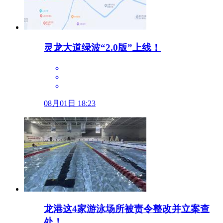
灵龙大道绿波“2.0版”上线！
08月01日 18:23
龙港这4家游泳场所被责令整改并立案查
处！