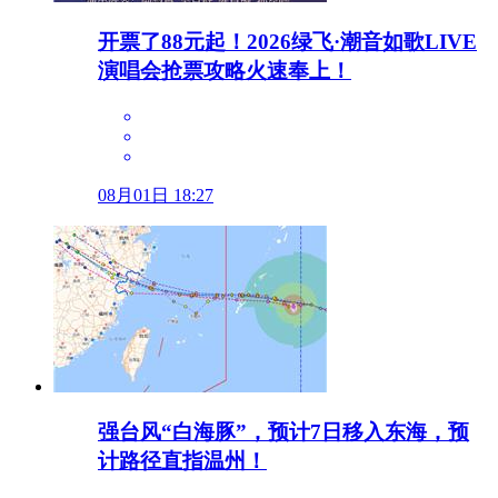
开票了88元起！2026绿飞·潮音如歌LIVE
演唱会抢票攻略火速奉上！
08月01日 18:27
强台风“白海豚”，预计7日移入东海，预
计路径直指温州！