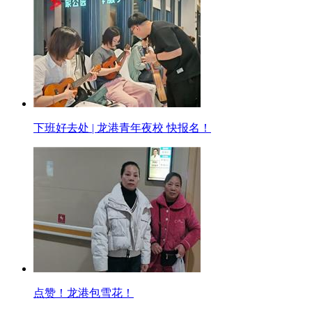
下班好去处 | 龙港青年夜校 快报名！
点赞！龙港包雪花！