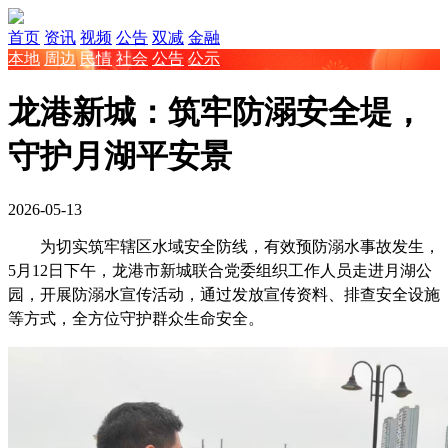
首页
资讯
视频
公告
双减
金融
本地
周边
民情
社会
公告
公示
龙港新城：筑牢防溺安全堤，
守护月湖平安景
2026-05-13
为切实筑牢
辖区水域
安全防线，有效预防溺水事故发生，
5月12
日
下午
，龙港市新城联合党委组织
工作人员
走进月湖
公
园
，开展防溺水宣传活动，通过发放宣传资料、排查安全设施
等方式，全方位守护群众生命安全。