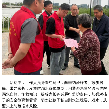
活动
中
，
工作人员
身着红马甲，向垂钓爱好者、散步居
民、带娃家长，发放防溺水宣传单页
，
用通俗易懂的语言讲解
溺水自救、施救知识，提醒家长务必履行监护责任，加强对孩
子的安全教育和看管，切勿让孩子私自到水边玩耍、戏水，从
源头上防范溺水风险。