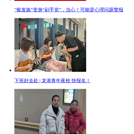
“银发族”变身“剁手党”，当心！可能是心理问题警报
下班好去处 | 龙港青年夜校 快报名！