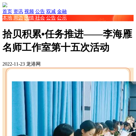
首页
资讯
视频
公告
双减
金融
本地
周边
民情
社会
公告
公示
拾贝积累•任务推进——李海雁
名师工作室第十五次活动
2022-11-23
龙港网