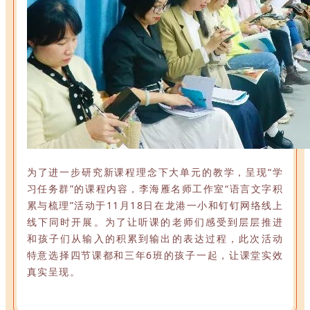
为了
进
一步研究新课程理念下大单元的教学，呈现“学
习任务群”的课程内容，李海雁名师工作室“语言文字积
累与梳理”活动于11月18日在龙港一小和钉钉网络线上
线下同时开
展。
为了让听课的老师们感受到层层推进
和孩子们从输入的积累到输出的表达过程，此次活动
特意选择四节课都和三年6班的孩子一起，让课堂实效
真实呈现。