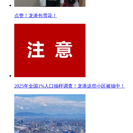
点赞！龙港包雪花！
2025年全国1%人口抽样调查！龙港这些小区被抽中！