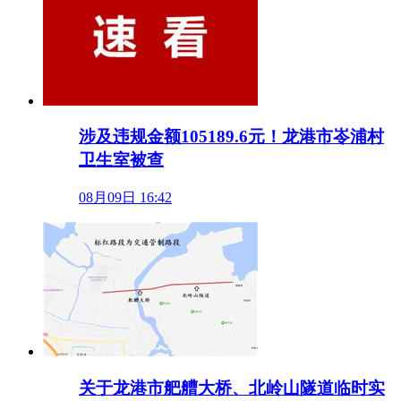
涉及违规金额105189.6元！龙港市岺浦村
卫生室被查
08月09日 16:42
关于龙港市舥艚大桥、北岭山隧道临时实