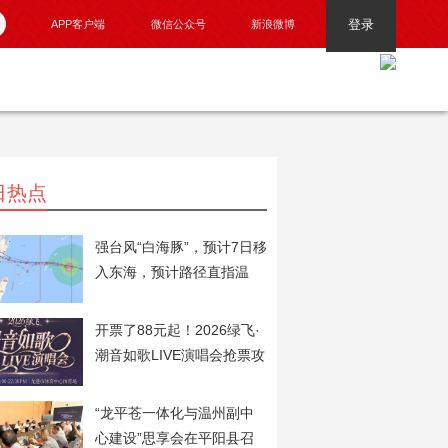
登录
APP客户端
微信公众号
新浪微博
日热点
强台风“白海豚”，预计7日移
入东海，预计路径直指温
州！
开票了88元起！2026绿飞·
潮音如歌LIVE演唱会抢票攻
略火速奉上！
“龙平苍一体化与温州副中
心建设”思享会在平阳县召