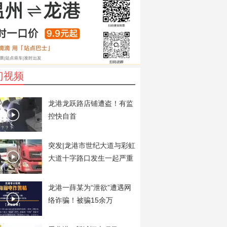
门视频
龙港龙跃路店铺遭盗！有监
控快自首
突发|龙港市世纪大道与彩虹
大道十字路口发生一起严重
交通事故
龙港一薛某为“泄欲”遭遇网
络诈骗！被骗15余万