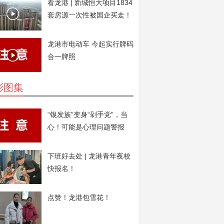
看龙港 | 新城恒大项目1834
套房源一次性被国企买走！
用于安置房。
龙港市电动车 今起实行牌码
合一牌照
彩图集
“银发族”变身“剁手党”，当
心！可能是心理问题警报
下班好去处 | 龙港青年夜校
快报名！
点赞！龙港包雪花！