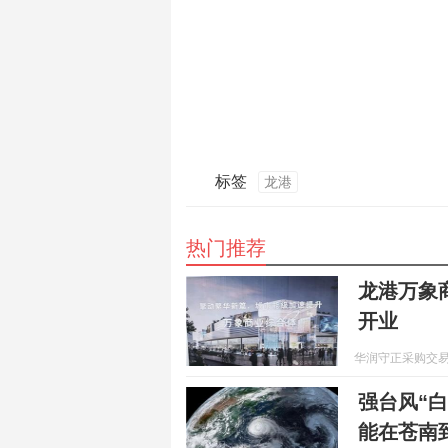
标签
龙港
热门推荐
龙港万象商
开业
华润守正采购交易
强台风“白
能在苍南