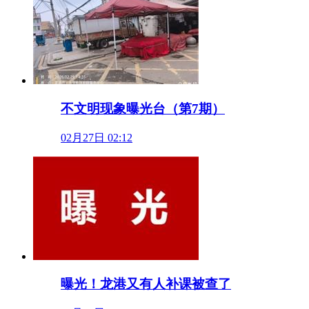
不文明现象曝光台（第7期）
02月27日 02:12
曝光！龙港又有人补课被查了