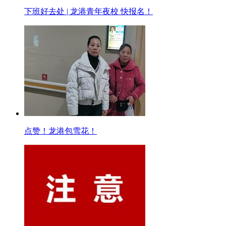
下班好去处 | 龙港青年夜校 快报名！
点赞！龙港包雪花！