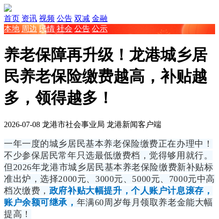
首页
资讯
视频
公告
双减
金融
本地
周边
民情
社会
公告
公示
养老保障再升级！龙港城乡居
民养老保险缴费越高，补贴越
多，领得越多！
2026-07-08
龙港市社会事业局
龙港新闻客户端
一年一度的城乡居民基本养老保险缴费正在办理中！
不少参保居民常年只选最低缴费档，觉得够用就行。
但2026年龙港市城乡居民基本养老保险缴费新补贴标
准出炉，选择2000元、3000元、5000元、7000元中高
档次缴费，
政府补贴大幅提升，个人账户计息滚存，
账户余额可继承，
年满60周岁每月领取养老金能大幅
提高！