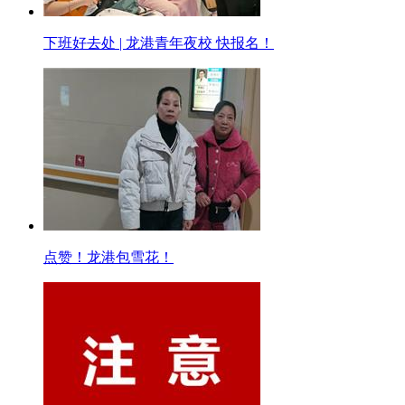
下班好去处 | 龙港青年夜校 快报名！
点赞！龙港包雪花！