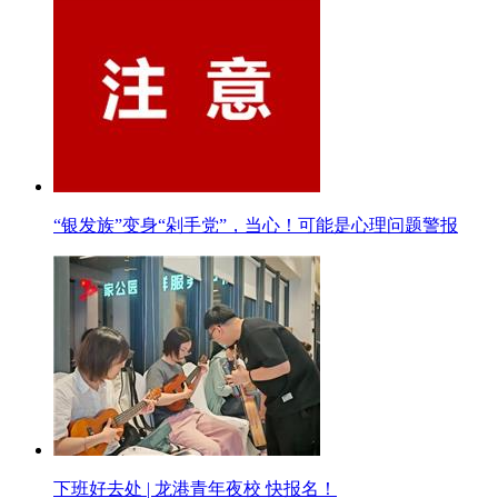
“银发族”变身“剁手党”，当心！可能是心理问题警报
下班好去处 | 龙港青年夜校 快报名！