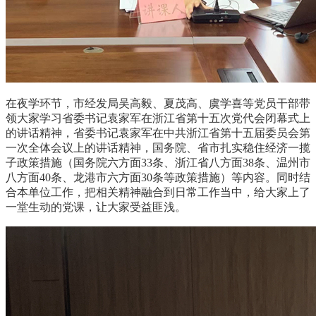
在夜学环节，市经发局吴高毅、夏茂高、虞学喜等党员干部带
领大家学习省委书记袁家军在浙江省第十五次党代会闭幕式上
的讲话精神，省委书记袁家军在中共浙江省第十五届委员会第
一次全体会议上的讲话精神，国务院、省市扎实稳住经济一揽
子政策措施（国务院六方面33条、浙江省八方面38条、温州市
八方面40条、龙港市六方面30条等政策措施）等内容。
同时结
合本单位工作，把相关精神融合到日常工作当中，给大家上了
一堂生动的党课，让大家受益匪浅。