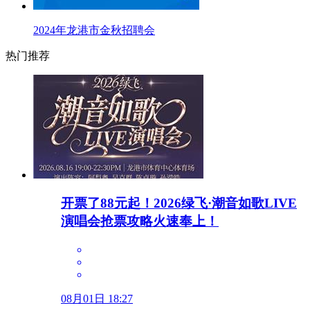
2024年龙港市金秋招聘会
热门推荐
开票了88元起！2026绿飞·潮音如歌LIVE
演唱会抢票攻略火速奉上！
08月01日 18:27