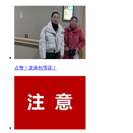
点赞！龙港包雪花！