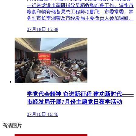
一行来龙港市调研指导早稻收购准备工作。温州市
粮食和物资储备局总工程师项鹏飞，市委常委、常
务副市长季湘荣及市经发局主要负责人参加调研。
07月18日 15:38
学党代会精神 奋进新征程 建功新时代——
市经发局开展7月份主题党日夜学活动
07月16日 16:46
高清图片