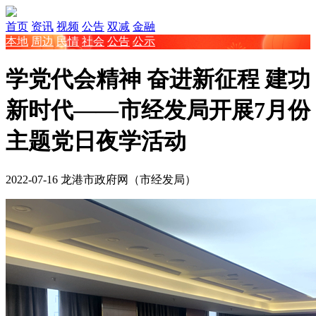
首页
资讯
视频
公告
双减
金融
本地
周边
民情
社会
公告
公示
学党代会精神 奋进新征程 建功
新时代——市经发局开展7月份
主题党日夜学活动
2022-07-16
龙港市政府网（市经发局）