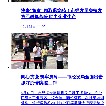
快来“娘家”领取退烧药！市经发局免费发
放乙酰氨基酚 助力企业生产
12月23日 11:05
同心抗疫 筑牢屏障——市经发局全面出击
抓好疫情防控工作
8月18日，市经济发展局机关干部下沉前线，兵分
四组对工业园区、综合体、商超酒店、科技类培训
机构、银行保险机构贷款公司等场所进行疫情防控