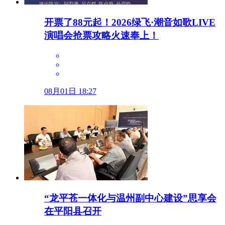
开票了88元起！2026绿飞·潮音如歌LIVE
演唱会抢票攻略火速奉上！
08月01日 18:27
“龙平苍一体化与温州副中心建设”思享会
在平阳县召开