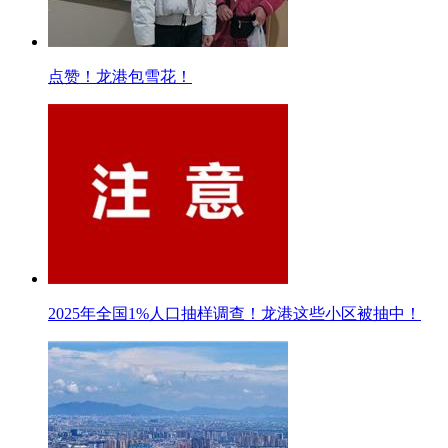
点赞！龙港包雪花！
2025年全国1%人口抽样调查！龙港这些小区被抽中！