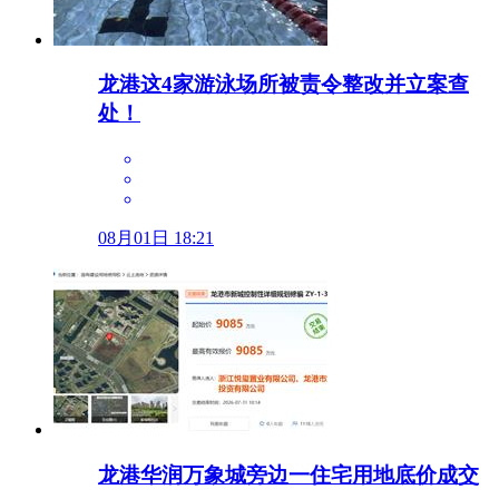
龙港这4家游泳场所被责令整改并立案查
处！
08月01日 18:21
龙港华润万象城旁边一住宅用地底价成交