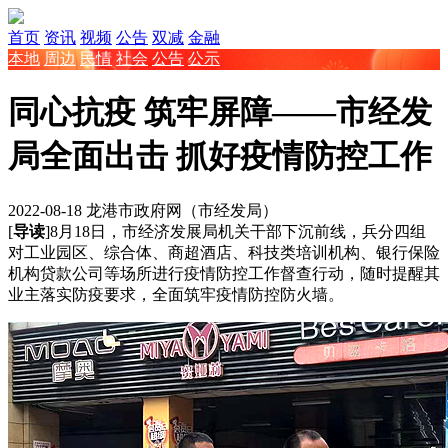
首页
资讯
视频
公告
双减
金融
本地
周边
民情
社会
公告
公示
同心抗疫 筑牢屏障——市经发
局全面出击 抓好疫情防控工作
2022-08-18
龙港市政府网（市经发局）
[
导读
]8月18日，市经济发展局机关干部下沉前线，兵分四组
对工业园区、综合体、商超酒店、科技类培训机构、银行保险
机构贷款公司等场所进行疫情防控工作督查行动，随时提醒其
业主落实防疫要求，全面筑牢疫情防控防火墙。