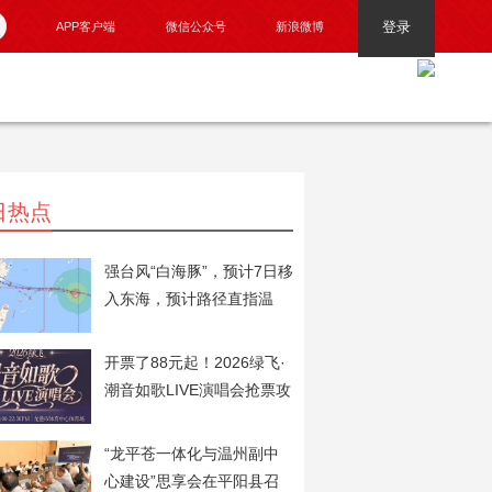
登录
APP客户端
微信公众号
新浪微博
日热点
强台风“白海豚”，预计7日移
入东海，预计路径直指温
州！
开票了88元起！2026绿飞·
潮音如歌LIVE演唱会抢票攻
略火速奉上！
“龙平苍一体化与温州副中
心建设”思享会在平阳县召