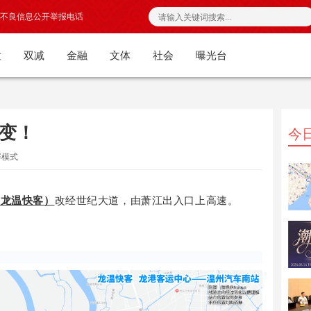
不良信息公开举报电话
发
双减
金融
文体
社会
曝光台
变！
今
屏模式
（龙温快客）
改经世纪大道，由萧江出入口上高速
。