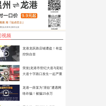
门视频
龙港龙跃路店铺遭盗！有监
控快自首
突发|龙港市世纪大道与彩虹
大道十字路口发生一起严重
交通事故
龙港一薛某为“泄欲”遭遇网
络诈骗！被骗15余万