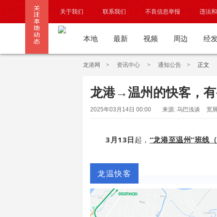
关于我们
联系我们
不良信息举报
违法和
本地
最新
视频
周边
经
龙港网
>
资讯中心
>
通知公告
>
正文
龙港→温州的快客，有
2025年03月14日 00:00
来源: 乌巴浅谈
宽
3月13日
起，
“龙港至温州”班线
龙温快客