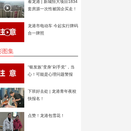
看龙港 | 新城恒大项目1834
套房源一次性被国企买走！
用于安置房。
龙港市电动车 今起实行牌码
合一牌照
彩图集
“银发族”变身“剁手党”，当
心！可能是心理问题警报
下班好去处 | 龙港青年夜校
快报名！
点赞！龙港包雪花！