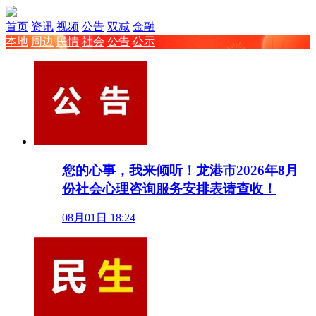
首页
资讯
视频
公告
双减
金融
本地
周边
民情
社会
公告
公示
您的心事，我来倾听！龙港市2026年8月
份社会心理咨询服务安排表请查收！
08月01日 18:24