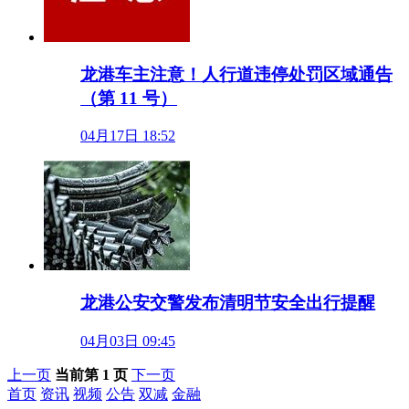
龙港车主注意！人行道违停处罚区域通告
（第 11 号）
04月17日 18:52
龙港公安交警发布清明节安全出行提醒
04月03日 09:45
上一页
当前第 1 页
下一页
首页
资讯
视频
公告
双减
金融