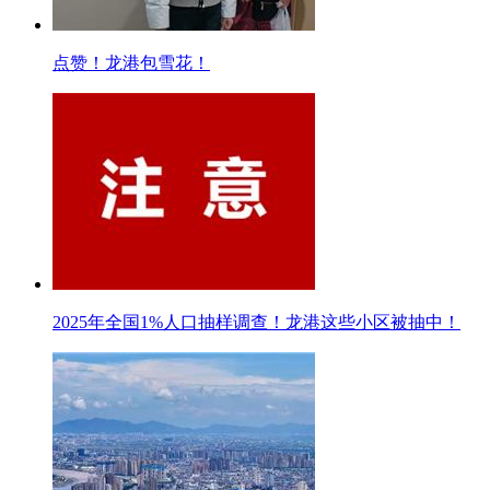
点赞！龙港包雪花！
2025年全国1%人口抽样调查！龙港这些小区被抽中！