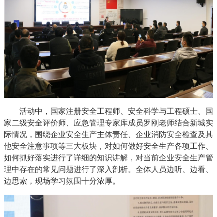
活动中
，
国家注册安全工程师、安全科学与工程硕士、国
家二级安全评价师、应急管理专家库成员罗刚老师
结合
新城
实
际情况，围绕
企业安全生产主体责任、企业消防安全检查及其
他安全注意事项等三大板块
，对如何做好安全生产各项工作、
如何抓好落实进行了详细的知识讲解，对当前企业
安全生产
管
理中存在的常见问题进行了深入剖析。
全体人员边听、边看、
边思索，现场学习氛围十分浓厚。