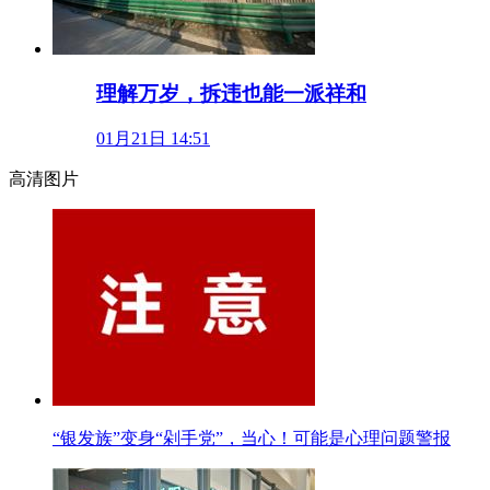
理解万岁，拆违也能一派祥和
01月21日 14:51
高清图片
“银发族”变身“剁手党”，当心！可能是心理问题警报