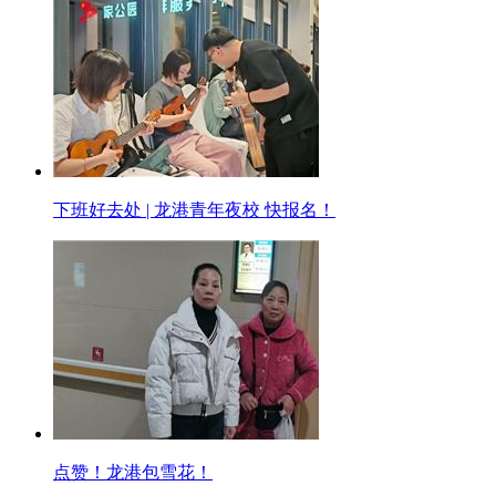
下班好去处 | 龙港青年夜校 快报名！
点赞！龙港包雪花！