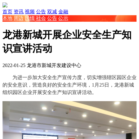
首页
资讯
视频
公告
双减
金融
本地
周边
民情
社会
公告
公示
龙港新城开展企业安全生产知
识宣讲活动
2022-01-25
龙港市新城开发建设中心
为进一步加大安全生产宣传力度，切实增强
辖区园区企业
的安全意识，营造良好的安全
生产
环境，
1月25日
，
龙港新城
组织园区企业开展安全生产知识宣讲活动。