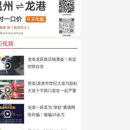
门视频
龙港龙跃路店铺遭盗！有监
控快自首
突发|龙港市世纪大道与彩虹
大道十字路口发生一起严重
交通事故
龙港一薛某为“泄欲”遭遇网
络诈骗！被骗15余万