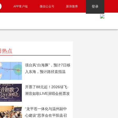
登录
APP客户端
微信公众号
新浪微博
日热点
强台风“白海豚”，预计7日移
入东海，预计路径直指温
州！
开票了88元起！2026绿飞·
潮音如歌LIVE演唱会抢票攻
略火速奉上！
“龙平苍一体化与温州副中
心建设”思享会在平阳县召