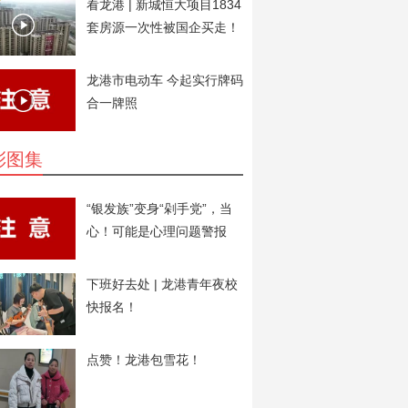
看龙港 | 新城恒大项目1834
套房源一次性被国企买走！
用于安置房。
龙港市电动车 今起实行牌码
合一牌照
彩图集
“银发族”变身“剁手党”，当
心！可能是心理问题警报
下班好去处 | 龙港青年夜校
快报名！
点赞！龙港包雪花！