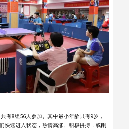
0分共有8组56人参加。其中最小年龄只有9岁，
们快速进入状态，热情高涨、积极拼搏，或削