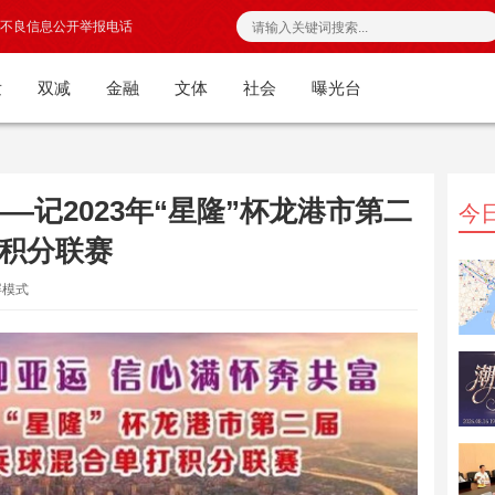
不良信息公开举报电话
发
双减
金融
文体
社会
曝光台
——记2023年“星隆”杯龙港市第二
今
积分联赛
屏模式