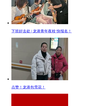
下班好去处 | 龙港青年夜校 快报名！
点赞！龙港包雪花！