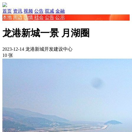
首页
资讯
视频
公告
双减
金融
本地
周边
民情
社会
公告
公示
龙港新城一景 月湖圈
2023-12-14
龙港新城开发建设中心
10 张