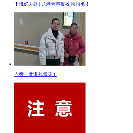
下班好去处 | 龙港青年夜校 快报名！
点赞！龙港包雪花！