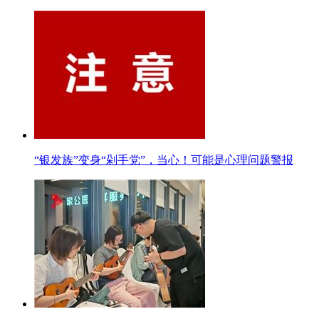
“银发族”变身“剁手党”，当心！可能是心理问题警报