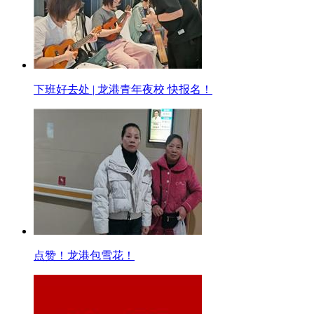
下班好去处 | 龙港青年夜校 快报名！
点赞！龙港包雪花！