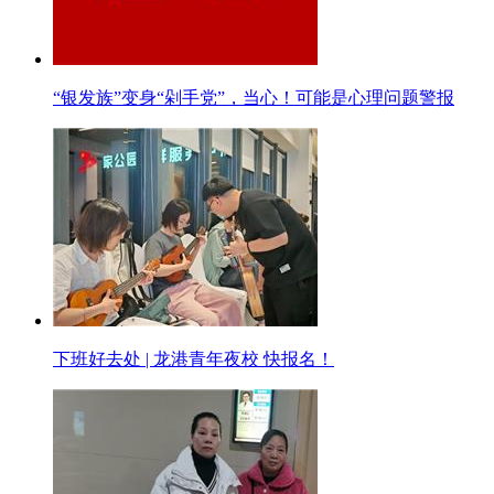
“银发族”变身“剁手党”，当心！可能是心理问题警报
下班好去处 | 龙港青年夜校 快报名！