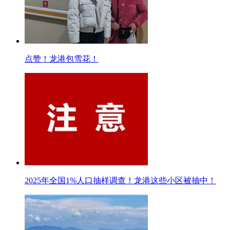
点赞！龙港包雪花！
2025年全国1%人口抽样调查！龙港这些小区被抽中！