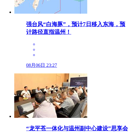
强台风“白海豚”，预计7日移入东海，预
计路径直指温州！
08月06日 23:27
“龙平苍一体化与温州副中心建设”思享会