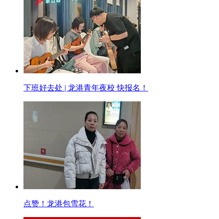
下班好去处 | 龙港青年夜校 快报名！
点赞！龙港包雪花！