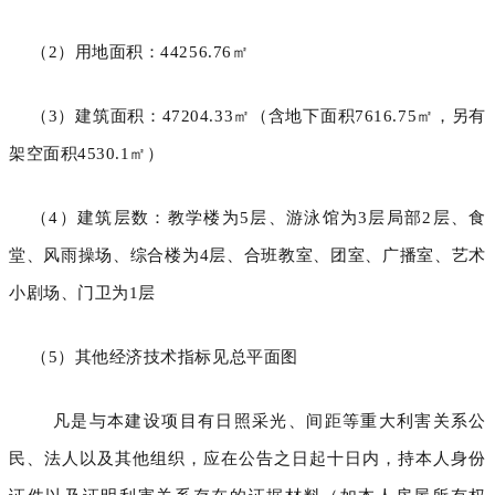
（
2
）用地面积：
44256.76
㎡
（
3
）建筑面积：
47204.33
㎡（含地下面积
7616.75
㎡，另有
架空面积
4530.1
㎡）
（
4
）建筑层数：教学楼为
5
层、游泳馆为
3
层局部
2
层、食
堂、风雨操场、综合楼为
4
层、合班教室、团室、广播室、艺术
小剧场、门卫为
1
层
（
5
）其他经济技术指标见总平
面图
凡是与本建设项目有日照采光、间距等重大利害关系公
民、法人以及其他组织，应在公告之日起十日内，持本人身份