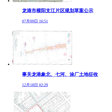
龙港市横阳支江片区规划草案公示
07月09日 16:51
事关龙港象北、七河、涂厂土地征收
12月18日 02:29