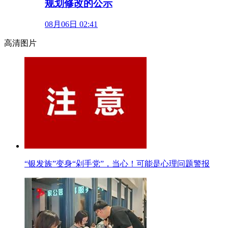
规划修改的公示
08月06日 02:41
高清图片
“银发族”变身“剁手党”，当心！可能是心理问题警报