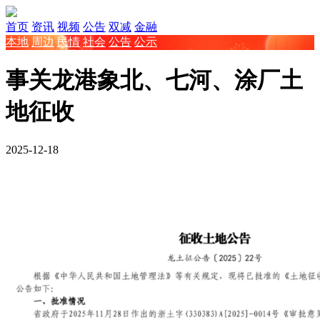
首页
资讯
视频
公告
双减
金融
本地
周边
民情
社会
公告
公示
事关龙港象北、七河、涂厂土
地征收
2025-12-18