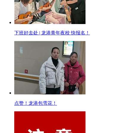
下班好去处 | 龙港青年夜校 快报名！
点赞！龙港包雪花！