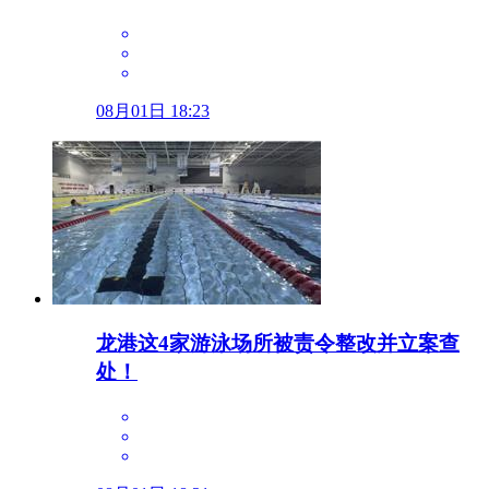
08月01日 18:23
龙港这4家游泳场所被责令整改并立案查
处！