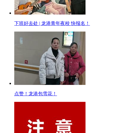
下班好去处 | 龙港青年夜校 快报名！
点赞！龙港包雪花！