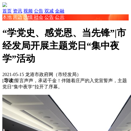
首页
资讯
视频
公告
双减
金融
本地
周边
民情
社会
公告
公示
“学党史、感党恩、当先锋”|市
经发局开展主题党日“集中夜
学”活动
2021-05-15
龙港市政府网（市经发局）
[
导读
]誓言声声，承诺千金！伴随着庄严的入党宣誓声，主题
党日“集中夜学”拉开了序幕。