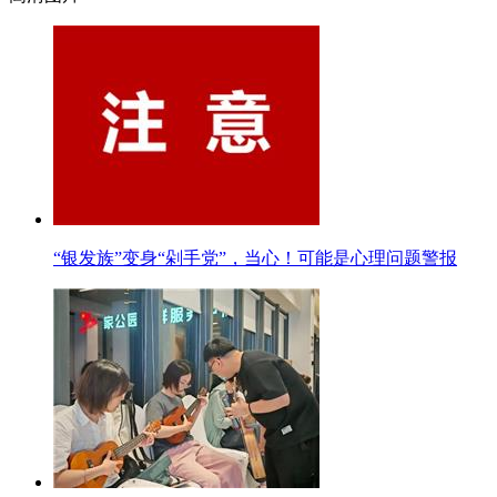
“银发族”变身“剁手党”，当心！可能是心理问题警报