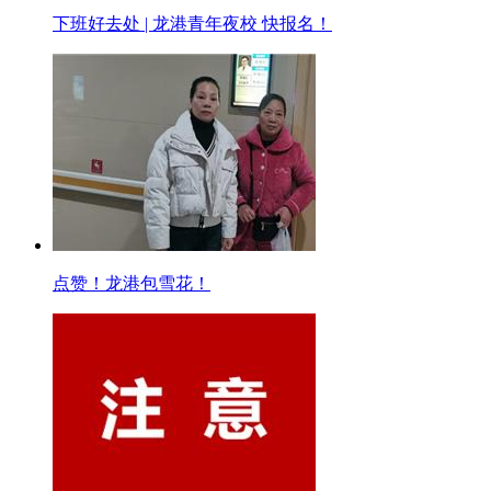
下班好去处 | 龙港青年夜校 快报名！
点赞！龙港包雪花！