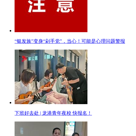
“银发族”变身“剁手党”，当心！可能是心理问题警报
下班好去处 | 龙港青年夜校 快报名！