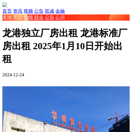
首页
资讯
视频
公告
双减
金融
本地
周边
民情
社会
公告
公示
龙港独立厂房出租 龙港标准厂
房出租 2025年1月10日开始出
租
2024-12-24