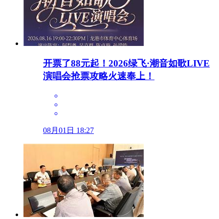
开票了88元起！2026绿飞·潮音如歌LIVE
演唱会抢票攻略火速奉上！
08月01日 18:27