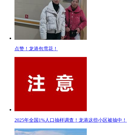
点赞！龙港包雪花！
2025年全国1%人口抽样调查！龙港这些小区被抽中！