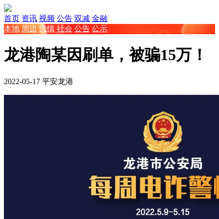
首页
资讯
视频
公告
双减
金融
本地
周边
民情
社会
公告
公示
龙港陶某因刷单，被骗15万！
2022-05-17
平安龙港