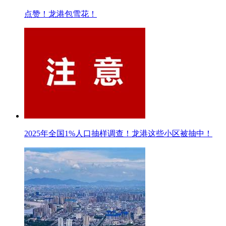
点赞！龙港包雪花！
2025年全国1%人口抽样调查！龙港这些小区被抽中！