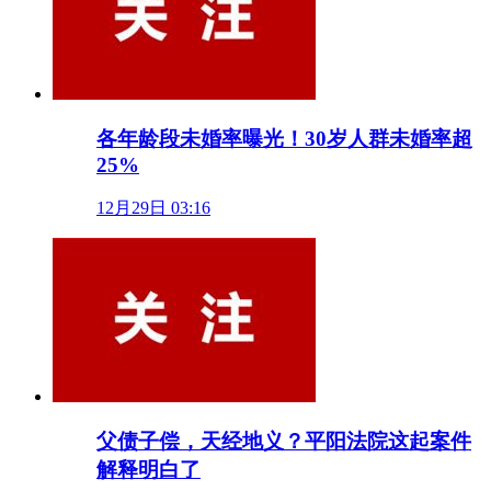
各年龄段未婚率曝光！30岁人群未婚率超
25%
12月29日 03:16
父债子偿，天经地义？平阳法院这起案件
解释明白了