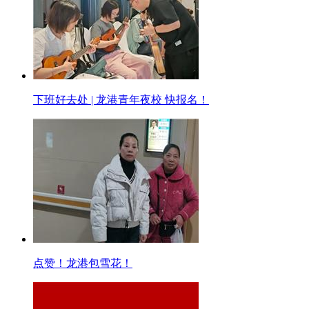
下班好去处 | 龙港青年夜校 快报名！
点赞！龙港包雪花！