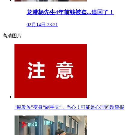
龙港杨先生4年前钱被盗...追回了！
02月14日 23:21
高清图片
“银发族”变身“剁手党”，当心！可能是心理问题警报