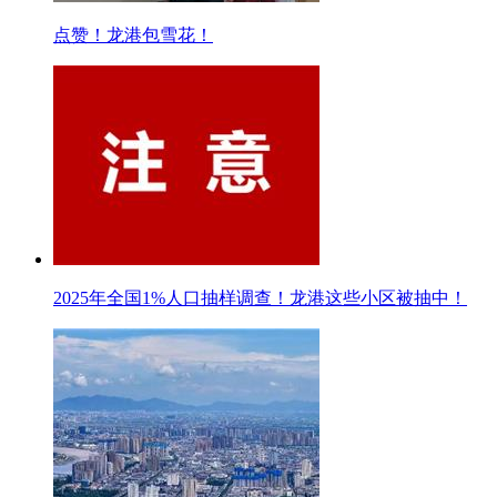
点赞！龙港包雪花！
2025年全国1%人口抽样调查！龙港这些小区被抽中！