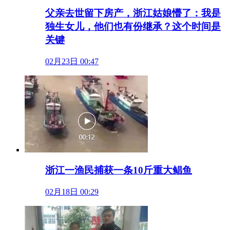
父亲去世留下房产，浙江姑娘懵了：我是
独生女儿，他们也有份继承？这个时间是
关键
02月23日 00:47
浙江一渔民捕获一条10斤重大鲳鱼
02月18日 00:29