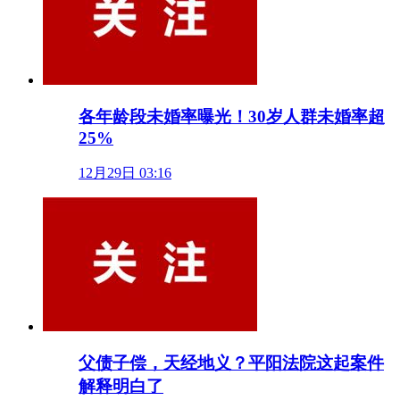
各年龄段未婚率曝光！30岁人群未婚率超
25%
12月29日 03:16
父债子偿，天经地义？平阳法院这起案件
解释明白了