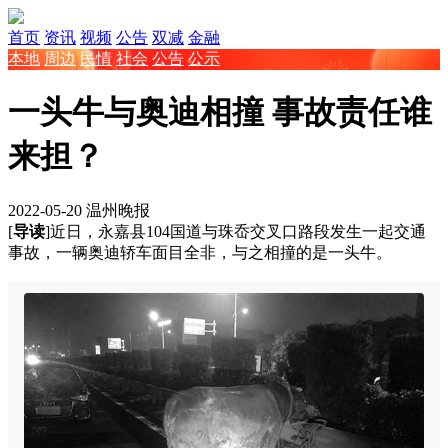
首页
资讯
视频
公告
双减
金融
本地
周边
民情
社会
公告
公示
一头牛与奥迪相撞 事故责任谁
来担？
2022-05-20
温州晚报
[
导读
]近日，永嘉县104国道与珠岙交叉口路段发生一起交通
事故，一辆奥迪轿车面目全非，与之相撞的是一头牛。