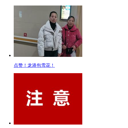
点赞！龙港包雪花！