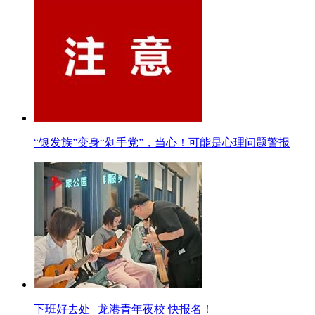
“银发族”变身“剁手党”，当心！可能是心理问题警报
下班好去处 | 龙港青年夜校 快报名！