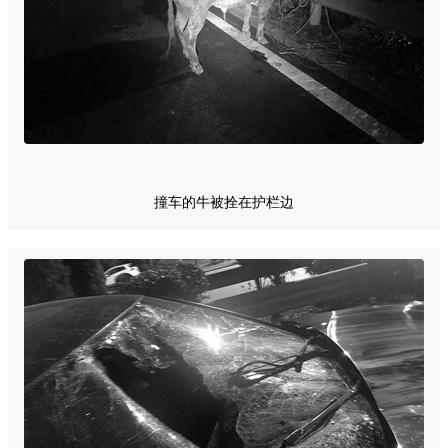
撞车的牛被拴在护栏边