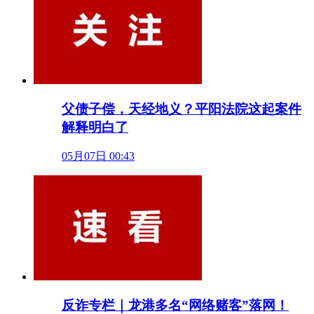
父债子偿，天经地义？平阳法院这起案件
解释明白了
05月07日 00:43
反诈专栏｜龙港多名“网络赌客”落网！