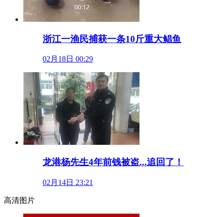
浙江一渔民捕获一条10斤重大鲳鱼
02月18日 00:29
龙港杨先生4年前钱被盗...追回了！
02月14日 23:21
高清图片